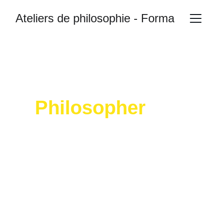
Ateliers de philosophie - Formations
Philosopher
, ça 
se pratique !
Apprenez à animer des ateliers de 
philosophie pour faire naître le dialogue et 
l'esprit critique
Je découvre la
formation