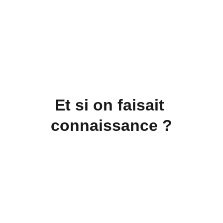
Et si on faisait 
connaissance ?
S'abonner à ma 
newsletter 
Une fois par mois, je vous tient au courant de 