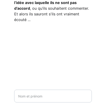
l’idée avec laquelle ils ne sont pas 
d’accord
, ou qu’ils souhaitent commenter. 
Et alors ils sauront s'ils ont vraiment 
écouté ...
S'abonner à ma 
newsletter 
Une fois par mois, je vous tient au courant de 
mes actualités : cafés-philo, formation, 
nouvel article ... Vous pouvez vous 
désabonnez à tout instant.
Nom et prénom